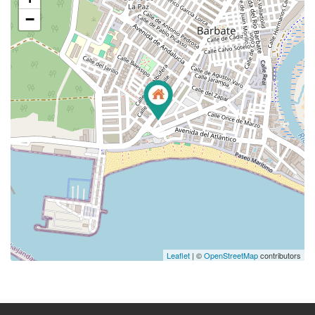
−
Leaflet
| ©
OpenStreetMap
contributors