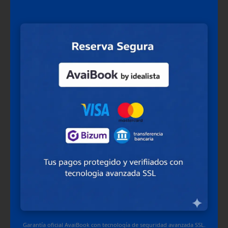
Garantía oficial AvaiBook con tecnología de seguridad avanzada SSL.