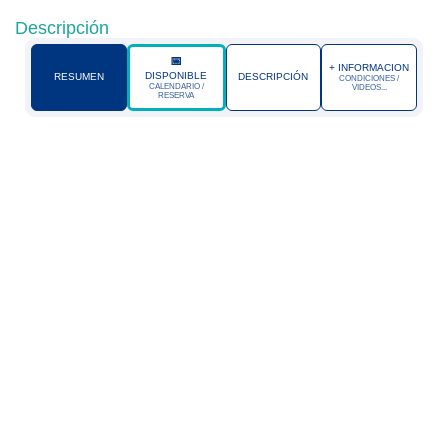
Descripción
+ INFORMACION
DISPONIBLE
RESUMEN
DESCRIPCIÓN
CONDICIONES /
CALENDARIO /
VIDEOS...
RESERVA