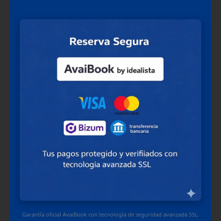
Garantía oficial AvaiBook con tecnología de seguridad avanzada SSL.